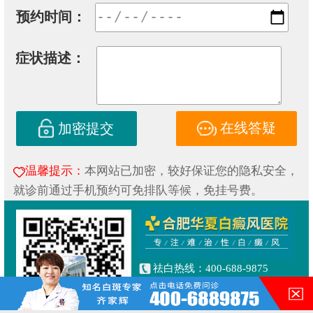
预约时间：
症状描述：
在线答疑
加密提交
温馨提示：
本网站已加密，较好保证您的隐私安全，
就诊前通过手机预约可免排队等候，免挂号费。
祛白热线：400-688-9875
健康专线：130-0306-3616
合肥市铜陵路与合裕路交叉口