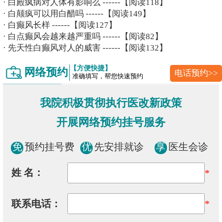
·
白殿疯病对人体有影响么
------【阅读118】
·
白颠疯可以用白醋吗
------【阅读149】
·
白癫风长样
------【阅读127】
·
白点癫风会越来越严重吗
------【阅读82】
·
先天性白癫风对人的威害
------【阅读132】
【方便快捷】
网络预约
电话预约>>
准确填写，帮您快速预约
我院积极贯彻执行医改新政策
开展网络预约挂号服务
免
预约挂号费
优
先安排就诊
享
医生会诊
姓 名：
*
联系电话：
*