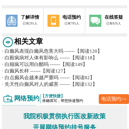
了解详情
电话预约
在线答疑
已有291人
已有785人
已有826人
相关文章
·
白癞风表现白癞风危害大吗
------【阅读120】
·
白殿疯病对人体有影响么
------【阅读118】
·
白颠疯可以用白醋吗
------【阅读149】
·
白癫风长样
------【阅读127】
·
白点癫风会越来越严重吗
------【阅读82】
·
先天性白癫风对人的威害
------【阅读132】
【方便快捷】
网络预约
电话预约>>
准确填写，帮您快速预约
我院积极贯彻执行医改新政策
开展网络预约挂号服务