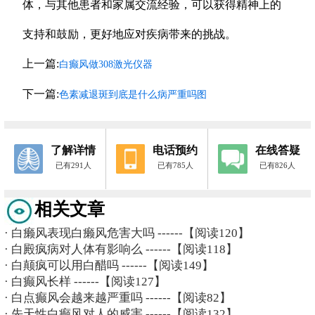
体，与其他患者和家属交流经验，可以获得精神上的
支持和鼓励，更好地应对疾病带来的挑战。
上一篇:
白癫风做308激光仪器
下一篇:
色素减退斑到底是什么病严重吗图
了解详情
电话预约
在线答疑
已有291人
已有785人
已有826人
相关文章
·
白癞风表现白癞风危害大吗
------【阅读120】
·
白殿疯病对人体有影响么
------【阅读118】
·
白颠疯可以用白醋吗
------【阅读149】
·
白癫风长样
------【阅读127】
·
白点癫风会越来越严重吗
------【阅读82】
·
先天性白癫风对人的威害
------【阅读132】