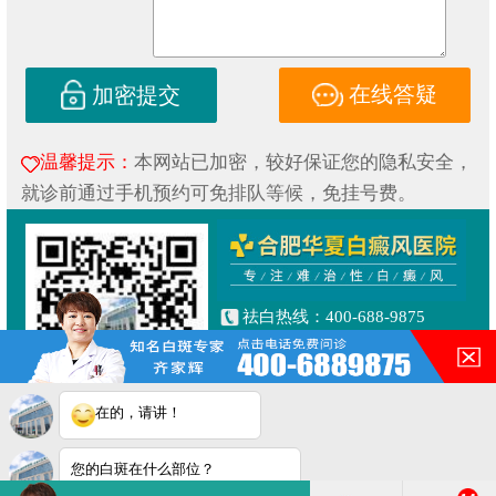
在线答疑
加密提交
温馨提示：
本网站已加密，较好保证您的隐私安全，
就诊前通过手机预约可免排队等候，免挂号费。
祛白热线：400-688-9875
健康专线：130-0306-3616
合肥市铜陵路与合裕路交叉口
东北角（天成大厦旁）
在的，请讲！
Copyright © 2019
合肥华夏白癜风研究院附属中医医院
皖ICP备16014022号-1
您的白斑在什么部位？
皖公网安备 34010202600853号