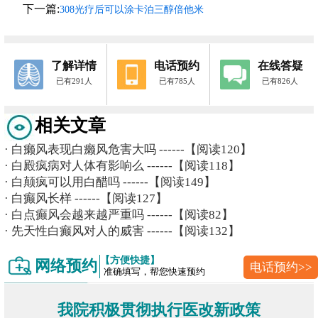
下一篇:
308光疗后可以涂卡泊三醇倍他米
了解详情
电话预约
在线答疑
已有291人
已有785人
已有826人
相关文章
·
白癞风表现白癞风危害大吗
------【阅读120】
·
白殿疯病对人体有影响么
------【阅读118】
·
白颠疯可以用白醋吗
------【阅读149】
·
白癫风长样
------【阅读127】
·
白点癫风会越来越严重吗
------【阅读82】
·
先天性白癫风对人的威害
------【阅读132】
【方便快捷】
网络预约
电话预约>>
准确填写，帮您快速预约
我院积极贯彻执行医改新政策