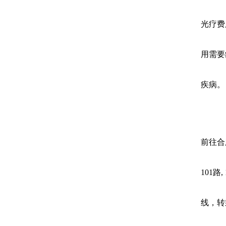
光疗费
用需要
疾病。
前往合
101路
线，转