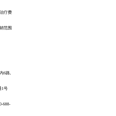
治疗费
销范围
6路,
通1号
688-