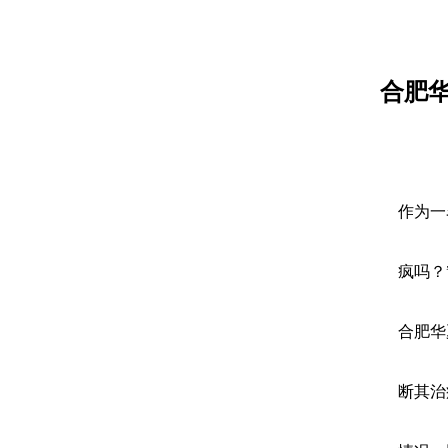
合肥
作为一
疯吗？
合肥华
断其治