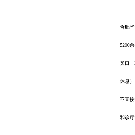
合肥华
520
叉口，联
休息）
不直接
和诊疗