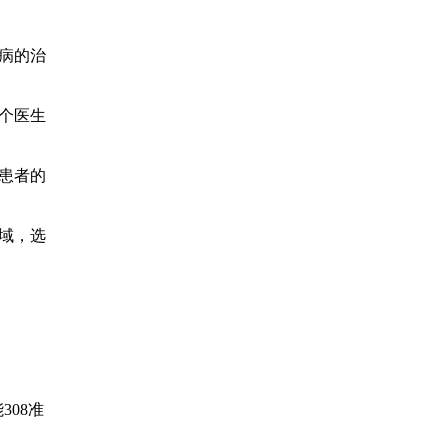
病的治
个医生
患者的
域，选
08准