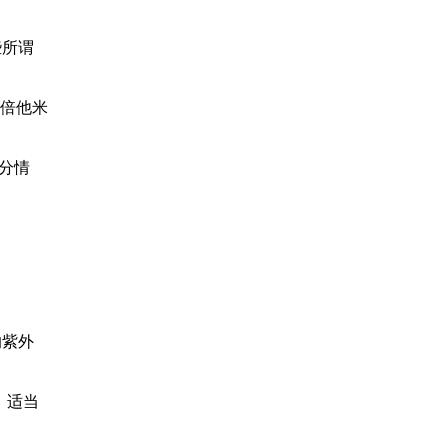
些所谓
 倍他米
分情
的紫外
，适当