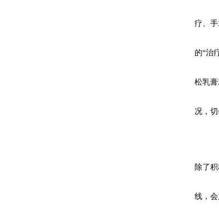
疗、手
的“治
松乳膏
况，切
除了积
线，会