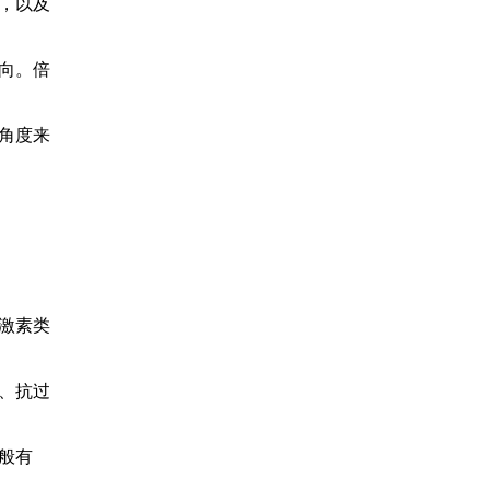
，以及
向。倍
角度来
激素类
、抗过
般有