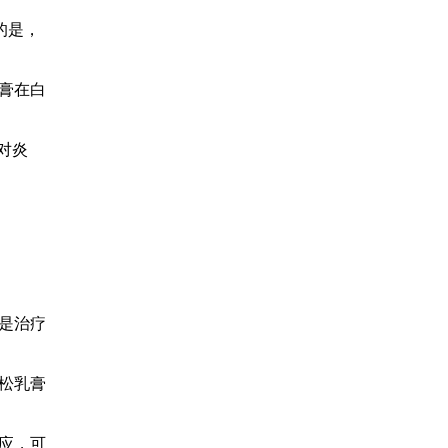
的是，
膏在白
对炎
是治疗
松乳膏
应，可