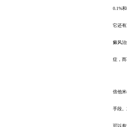
0.1
它还有
癜风治
症，而
倍他米
手段。
可以有