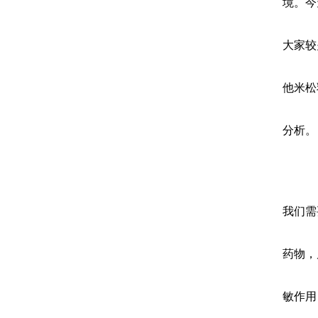
境。今
大家较
他米松
分析。
我们需
药物，
敏作用