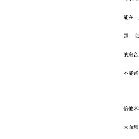
能在一
题。 
的愈合
不能帮
倍他米
大面积