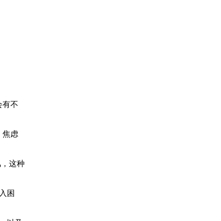
会有不
，焦虑
风，这种
入困