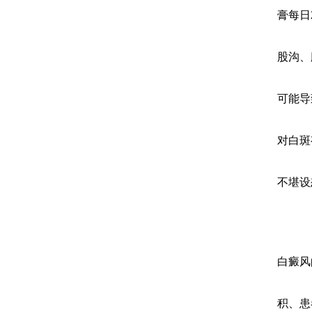
膏每日
股沟、
可能导
对白斑
不堪设
白癜风
积、患