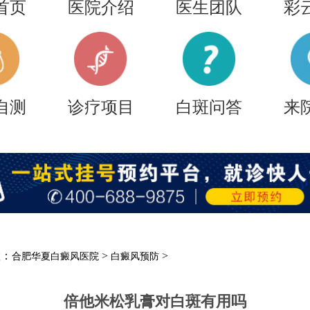
首页
医院介绍
医生团队
彩
自测
诊疗项目
白斑问答
来
置：
>
>
合肥华夏白癜风医院
白癜风预防
倍他米松乳膏对白斑有用吗