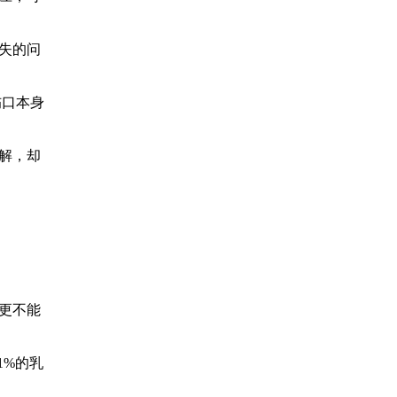
失的问
伤口本身
解，却
更不能
1%的乳