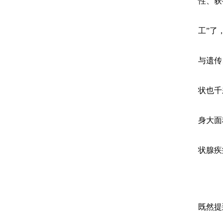
性、获
工”了
与遗传
状也千
身大面
状腺疾
既然提