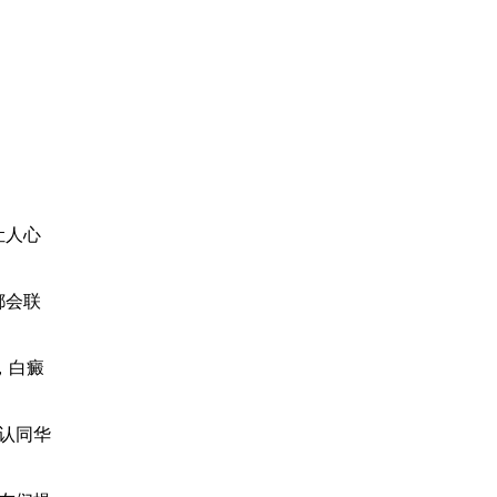
让人心
都会联
，白癜
认同华