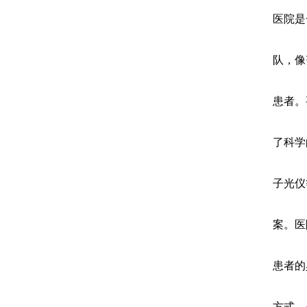
医院是
队，像
患者。
了科学
子光仪
案。医
患者的
方式，