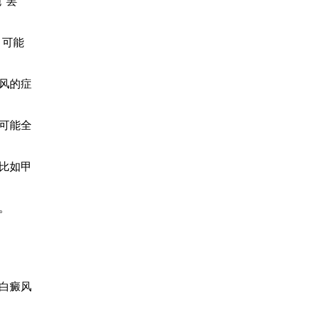
“罢
，可能
风的症
可能全
比如甲
。
白癜风