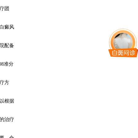
疗团
白癜风
院配备
8准分
疗方
以根据
的治疗
要。合