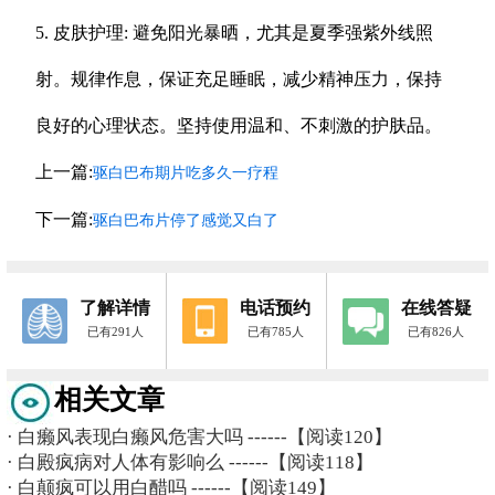
5. 皮肤护理: 避免阳光暴晒，尤其是夏季强紫外线照
射。规律作息，保证充足睡眠，减少精神压力，保持
良好的心理状态。坚持使用温和、不刺激的护肤品。
上一篇:
驱白巴布期片吃多久一疗程
下一篇:
驱白巴布片停了感觉又白了
了解详情
电话预约
在线答疑
已有291人
已有785人
已有826人
相关文章
·
白癞风表现白癞风危害大吗
------【阅读120】
·
白殿疯病对人体有影响么
------【阅读118】
·
白颠疯可以用白醋吗
------【阅读149】