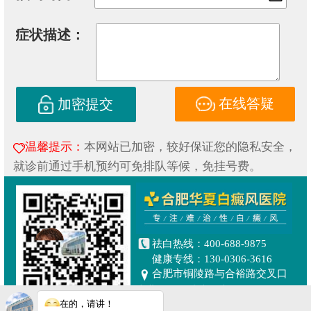
症状描述：
在线答疑
加密提交
温馨提示：
本网站已加密，较好保证您的隐私安全，
就诊前通过手机预约可免排队等候，免挂号费。
祛白热线：400-688-9875
健康专线：130-0306-3616
合肥市铜陵路与合裕路交叉口
东北角（天成大厦旁）
在的，请讲！
Copyright © 2019
合肥华夏白癜风研究院附属中医医院