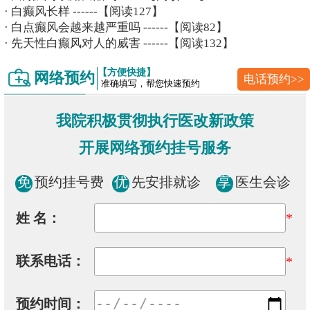
·
白癫风长样
------【阅读127】
·
白点癫风会越来越严重吗
------【阅读82】
·
先天性白癫风对人的威害
------【阅读132】
【方便快捷】
网络预约
电话预约>>
准确填写，帮您快速预约
我院积极贯彻执行医改新政策
开展网络预约挂号服务
免
预约挂号费
优
先安排就诊
享
医生会诊
姓 名：
*
联系电话：
*
预约时间：