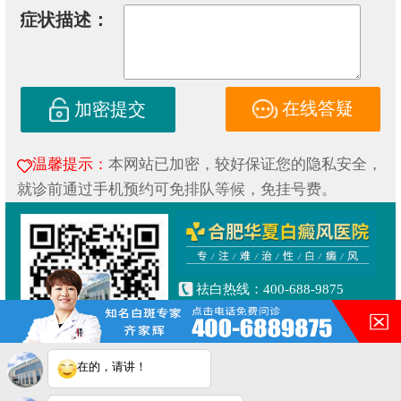
症状描述：
在线答疑
加密提交
温馨提示：
本网站已加密，较好保证您的隐私安全，
就诊前通过手机预约可免排队等候，免挂号费。
祛白热线：400-688-9875
健康专线：130-0306-3616
合肥市铜陵路与合裕路交叉口
东北角（天成大厦旁）
在的，请讲！
Copyright © 2019
合肥华夏白癜风研究院附属中医医院
皖ICP备16014022号-1