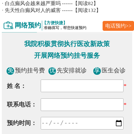
·
白点癫风会越来越严重吗
------【阅读82】
·
先天性白癫风对人的威害
------【阅读132】
【方便快捷】
网络预约
电话预约>>
准确填写，帮您快速预约
我院积极贯彻执行医改新政策
开展网络预约挂号服务
免
预约挂号费
优
先安排就诊
享
医生会诊
姓 名：
*
联系电话：
*
预约时间：