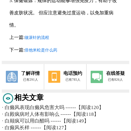
5. 保健锻炼：规律的运动能够增强免疫力，有助于改
善皮肤状况。 但应注意避免过度运动，以免加重病
情。
上一篇:
做滚针的流程
下一篇:
倍他米松是什么药
了解详情
电话预约
在线答疑
已有291人
已有785人
已有826人
相关文章
·
白癞风表现白癞风危害大吗
------【阅读120】
·
白殿疯病对人体有影响么
------【阅读118】
·
白颠疯可以用白醋吗
------【阅读149】
·
白癫风长样
------【阅读127】