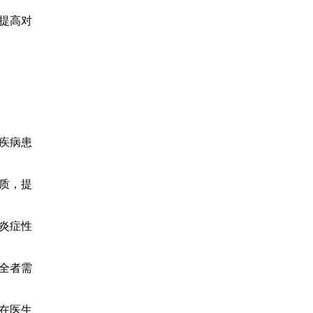
提高对
疾病患
质，提
炎症性
全者需
在医生