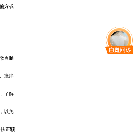
偏方或
微胃肠
、瘙痒
，了解
，以免
正扶正颗