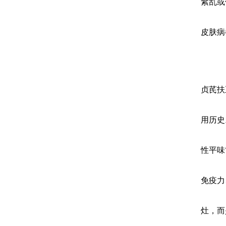
紊乱或
皮肤病
贞芪扶
用历史
性平味
免疫力
灶，而