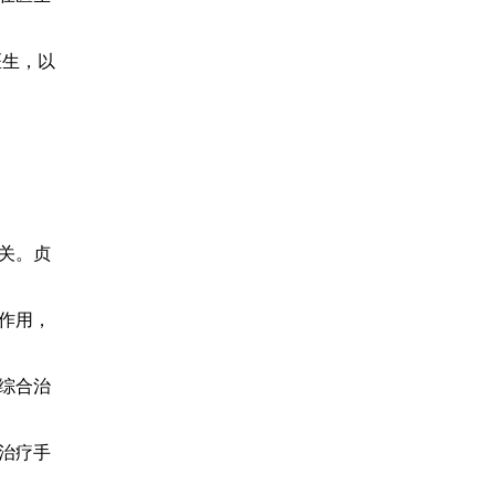
医生，以
关。贞
作用，
综合治
治疗手