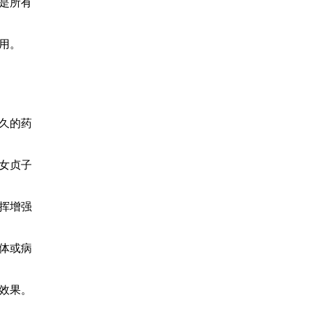
是所有
用。
久的药
女贞子
挥增强
体或病
效果。