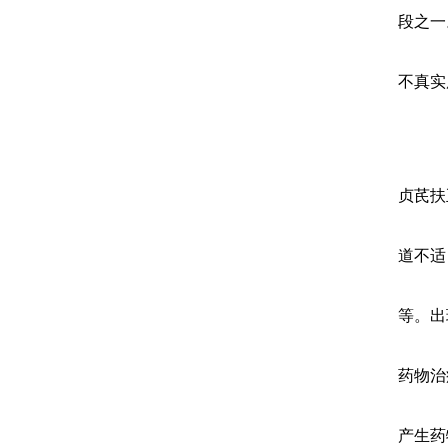
段之一
不真实
贞芪扶
道不适
等。出
药物治
产生药