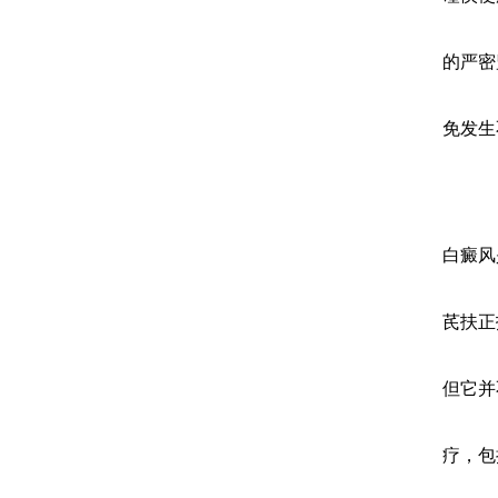
的严密
免发生
白癜风
芪扶正
但它并
疗，包