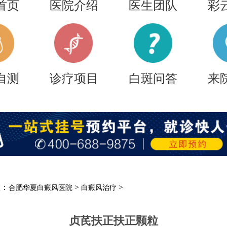
首页
医院介绍
医生团队
彩
自测
诊疗项目
白斑问答
来
置：
>
>
合肥华夏白癜风医院
白癜风治疗
贞芪扶正扶正颗粒