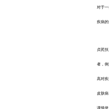
对于一
疾病的
贞芪扶
者，例
高对疾
皮肤病
谨慎使