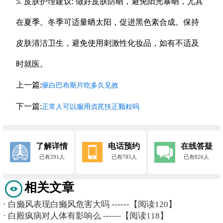
5. 皮肤护理建议: 做好皮肤防晒，避免阳光暴晒，尤其
在夏季。冬季可适量晒太阳，促进黑色素合成。保持
皮肤清洁卫生，避免使用刺激性化妆品，如有不适及
时就医。
上一篇:
驱白巴布斯片吃多久见效
下一篇:
正常人可以服用贞芪扶正颗粒吗
了解详情
电话预约
在线答疑
已有291人
已有785人
已有826人
相关文章
·
白癞风表现白癞风危害大吗
------【阅读120】
·
白殿疯病对人体有影响么
------【阅读118】