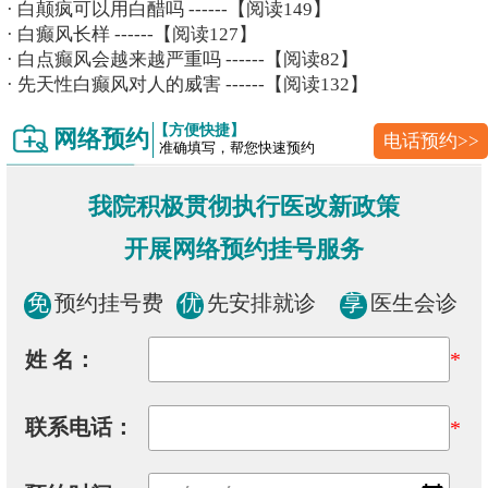
·
白颠疯可以用白醋吗
------【阅读149】
·
白癫风长样
------【阅读127】
·
白点癫风会越来越严重吗
------【阅读82】
·
先天性白癫风对人的威害
------【阅读132】
【方便快捷】
网络预约
电话预约>>
准确填写，帮您快速预约
我院积极贯彻执行医改新政策
开展网络预约挂号服务
免
预约挂号费
优
先安排就诊
享
医生会诊
姓 名：
*
联系电话：
*