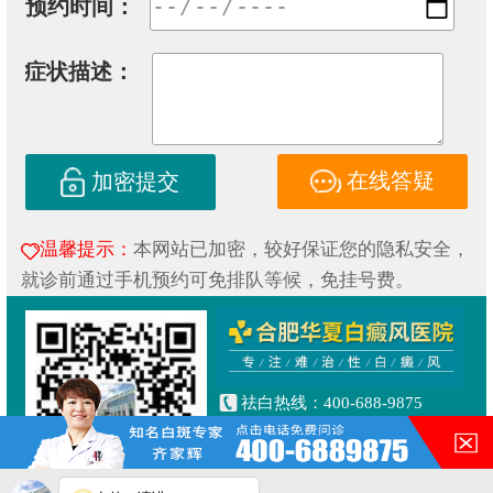
预约时间：
症状描述：
在线答疑
加密提交
温馨提示：
本网站已加密，较好保证您的隐私安全，
就诊前通过手机预约可免排队等候，免挂号费。
祛白热线：400-688-9875
健康专线：130-0306-3616
合肥市铜陵路与合裕路交叉口
东北角（天成大厦旁）