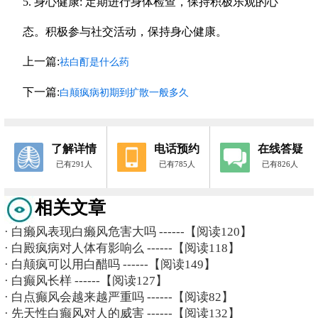
5. 身心健康: 定期进行身体检查，保持积极乐观的心
态。积极参与社交活动，保持身心健康。
上一篇:
祛白酊是什么药
下一篇:
白颠疯病初期到扩散一般多久
了解详情
电话预约
在线答疑
已有291人
已有785人
已有826人
相关文章
·
白癞风表现白癞风危害大吗
------【阅读120】
·
白殿疯病对人体有影响么
------【阅读118】
·
白颠疯可以用白醋吗
------【阅读149】
·
白癫风长样
------【阅读127】
·
白点癫风会越来越严重吗
------【阅读82】
·
先天性白癫风对人的威害
------【阅读132】