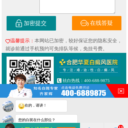
在线答疑
加密提交
温馨提示：
本网站已加密，较好保证您的隐私安全，
就诊前通过手机预约可免排队等候，免挂号费。
祛白热线：400-688-9875
健康专线：130-0306-3616
合肥市铜陵路与合裕路交叉口
东北角（天成大厦旁）
在的，请讲！
Copyright © 2019
合肥华夏白癜风研究院附属中医医院
皖ICP备16014022号-1
您的白斑在什么部位？
皖公网安备 34010202600853号