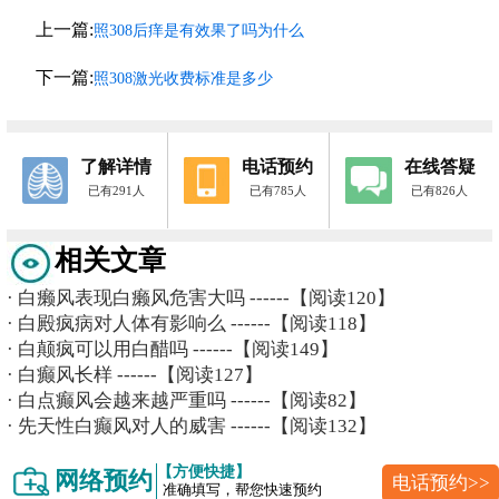
上一篇:
照308后痒是有效果了吗为什么
下一篇:
照308激光收费标准是多少
了解详情
电话预约
在线答疑
已有291人
已有785人
已有826人
相关文章
·
白癞风表现白癞风危害大吗
------【阅读120】
·
白殿疯病对人体有影响么
------【阅读118】
·
白颠疯可以用白醋吗
------【阅读149】
·
白癫风长样
------【阅读127】
·
白点癫风会越来越严重吗
------【阅读82】
·
先天性白癫风对人的威害
------【阅读132】
【方便快捷】
网络预约
电话预约>>
准确填写，帮您快速预约