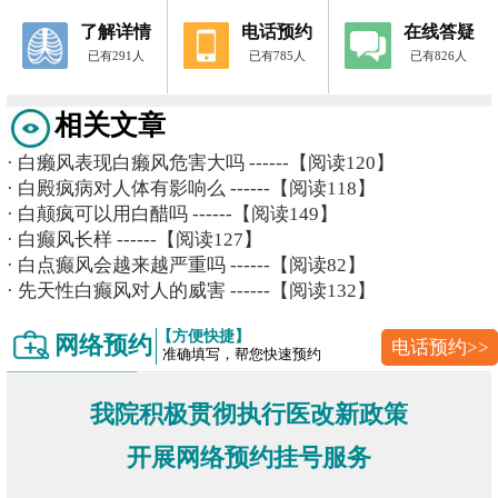
了解详情
电话预约
在线答疑
已有291人
已有785人
已有826人
相关文章
·
白癞风表现白癞风危害大吗
------【阅读120】
·
白殿疯病对人体有影响么
------【阅读118】
·
白颠疯可以用白醋吗
------【阅读149】
·
白癫风长样
------【阅读127】
·
白点癫风会越来越严重吗
------【阅读82】
·
先天性白癫风对人的威害
------【阅读132】
【方便快捷】
网络预约
电话预约>>
准确填写，帮您快速预约
我院积极贯彻执行医改新政策
开展网络预约挂号服务