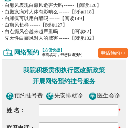
·
白癞风表现白癞风危害大吗
------【阅读120】
·
白殿疯病对人体有影响么
------【阅读118】
·
白颠疯可以用白醋吗
------【阅读149】
·
白癫风长样
------【阅读127】
·
白点癫风会越来越严重吗
------【阅读82】
·
先天性白癫风对人的威害
------【阅读132】
【方便快捷】
网络预约
电话预约>>
准确填写，帮您快速预约
我院积极贯彻执行医改新政策
开展网络预约挂号服务
免
预约挂号费
优
先安排就诊
享
医生会诊
姓 名：
*