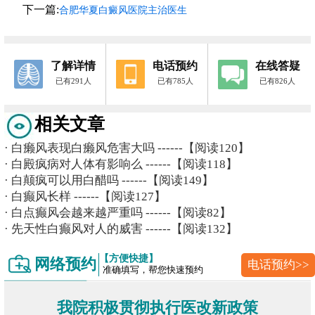
下一篇:
合肥华夏白癜风医院主治医生
了解详情
电话预约
在线答疑
已有291人
已有785人
已有826人
相关文章
·
白癞风表现白癞风危害大吗
------【阅读120】
·
白殿疯病对人体有影响么
------【阅读118】
·
白颠疯可以用白醋吗
------【阅读149】
·
白癫风长样
------【阅读127】
·
白点癫风会越来越严重吗
------【阅读82】
·
先天性白癫风对人的威害
------【阅读132】
【方便快捷】
网络预约
电话预约>>
准确填写，帮您快速预约
我院积极贯彻执行医改新政策