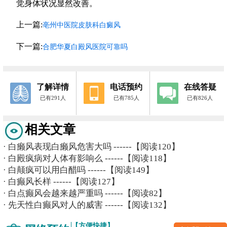
觉身体状况显然改善。
上一篇:
亳州中医院皮肤科白癜风
下一篇:
合肥华夏白殿风医院可靠吗
了解详情
电话预约
在线答疑
已有291人
已有785人
已有826人
相关文章
·
白癞风表现白癞风危害大吗
------【阅读120】
·
白殿疯病对人体有影响么
------【阅读118】
·
白颠疯可以用白醋吗
------【阅读149】
·
白癫风长样
------【阅读127】
·
白点癫风会越来越严重吗
------【阅读82】
·
先天性白癫风对人的威害
------【阅读132】
【方便快捷】