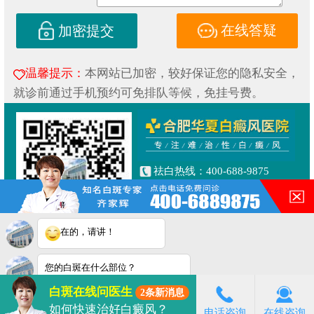
在线答疑
加密提交
温馨提示：
本网站已加密，较好保证您的隐私安全，
就诊前通过手机预约可免排队等候，免挂号费。
祛白热线：400-688-9875
健康专线：130-0306-3616
合肥市铜陵路与合裕路交叉口
东北角（天成大厦旁）
在的，请讲！
Copyright © 2019
合肥华夏白癜风研究院附属中医医院
皖ICP备16014022号-1
您的白斑在什么部位？
皖公网安备 34010202600853号
白斑在线问医生
2条新消息
2
连线专家
立即咨询
如何快速治好白癜风？
电话咨询
在线咨询