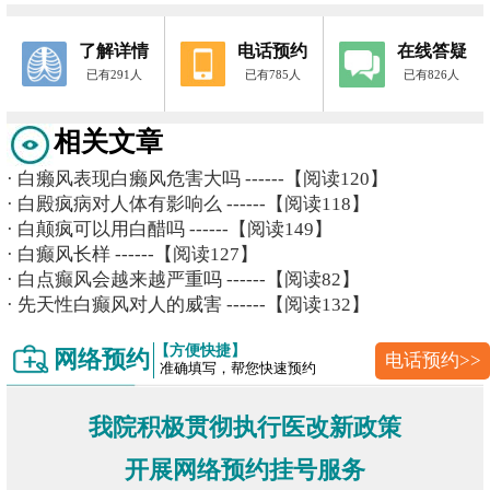
了解详情
电话预约
在线答疑
已有291人
已有785人
已有826人
相关文章
·
白癞风表现白癞风危害大吗
------【阅读120】
·
白殿疯病对人体有影响么
------【阅读118】
·
白颠疯可以用白醋吗
------【阅读149】
·
白癫风长样
------【阅读127】
·
白点癫风会越来越严重吗
------【阅读82】
·
先天性白癫风对人的威害
------【阅读132】
【方便快捷】
网络预约
电话预约>>
准确填写，帮您快速预约
我院积极贯彻执行医改新政策
开展网络预约挂号服务