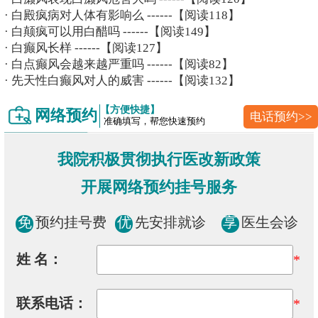
·
白殿疯病对人体有影响么
------【阅读118】
·
白颠疯可以用白醋吗
------【阅读149】
·
白癫风长样
------【阅读127】
·
白点癫风会越来越严重吗
------【阅读82】
·
先天性白癫风对人的威害
------【阅读132】
【方便快捷】
网络预约
电话预约>>
准确填写，帮您快速预约
我院积极贯彻执行医改新政策
开展网络预约挂号服务
免
预约挂号费
优
先安排就诊
享
医生会诊
姓 名：
*
联系电话：
*