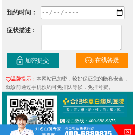
预约时间：
症状描述：
在线答疑
加密提交
温馨提示：
本网站已加密，较好保证您的隐私安全，
就诊前通过手机预约可免排队等候，免挂号费。
祛白热线：400-688-9875
健康专线：130-0306-3616
合肥市铜陵路与合裕路交叉口