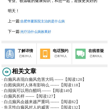
专业、较温暖的健康知识，和您一起，迎接更美好的
明天！
上一篇:
合肥华夏医院主治的是什么病
下一篇:
光疗治什么病效果好
了解详情
电话预约
在线答疑
已有291人
已有785人
已有826人
相关文章
·
白癞风表现白癞风危害大吗
------【阅读120】
·
白殿疯病对人体有影响么
------【阅读118】
·
白颠疯可以用白醋吗
------【阅读149】
·
白癫风长样
------【阅读127】
·
白点癫风会越来越严重吗
------【阅读82】
·
先天性白癫风对人的威害
------【阅读132】