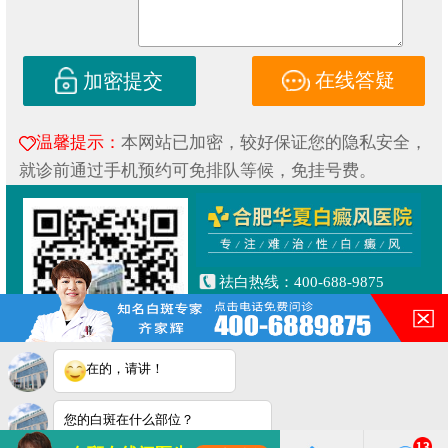
在线答疑
加密提交
温馨提示：
本网站已加密，较好保证您的隐私安全，
就诊前通过手机预约可免排队等候，免挂号费。
祛白热线：400-688-9875
健康专线：130-0306-3616
合肥市铜陵路与合裕路交叉口
东北角（天成大厦旁）
在的，请讲！
Copyright © 2019
合肥华夏白癜风研究院附属中医医院
皖ICP备16014022号-1
您的白斑在什么部位？
皖公网安备 34010202600853号