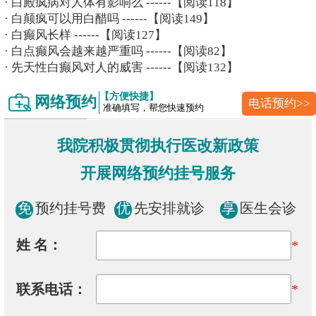
·
白殿疯病对人体有影响么
------【阅读118】
·
白颠疯可以用白醋吗
------【阅读149】
·
白癫风长样
------【阅读127】
·
白点癫风会越来越严重吗
------【阅读82】
·
先天性白癫风对人的威害
------【阅读132】
【方便快捷】
网络预约
电话预约>>
准确填写，帮您快速预约
我院积极贯彻执行医改新政策
开展网络预约挂号服务
免
预约挂号费
优
先安排就诊
享
医生会诊
姓 名：
*
联系电话：
*