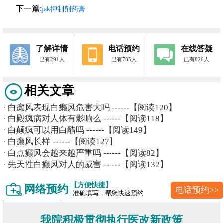
下一篇:
jak抑制剂药膏
了解详情
电话预约
在线答疑
已有291人
已有785人
已有826人
相关文章
·
白癞风表现白癞风危害大吗
------【阅读120】
·
白殿疯病对人体有影响么
------【阅读118】
·
白颠疯可以用白醋吗
------【阅读149】
·
白癫风长样
------【阅读127】
·
白点癫风会越来越严重吗
------【阅读82】
·
先天性白癫风对人的威害
------【阅读132】
【方便快捷】
网络预约
电话预约>>
准确填写，帮您快速预约
我院积极贯彻执行医改新政策