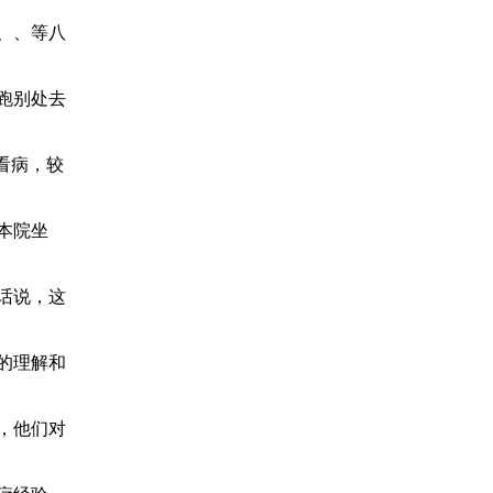
、、等八
跑别处去
看病，较
本院坐
话说，这
的理解和
，他们对