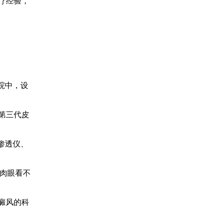
疗经验，
院中，设
第三代皮
子渗透仪、
把肉眼看不
癜风的科