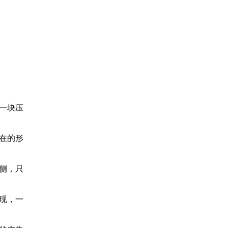
一块压
在的形
侧，只
现，一