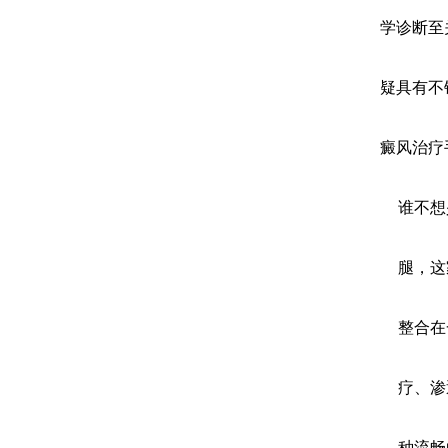
学诊断至
疑具有不
癜风治疗
谁不想
腿，这
整合在
疗、渗
种流畅