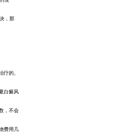
决，那
治疗的。
夏白癜风
数，不会
物费用几