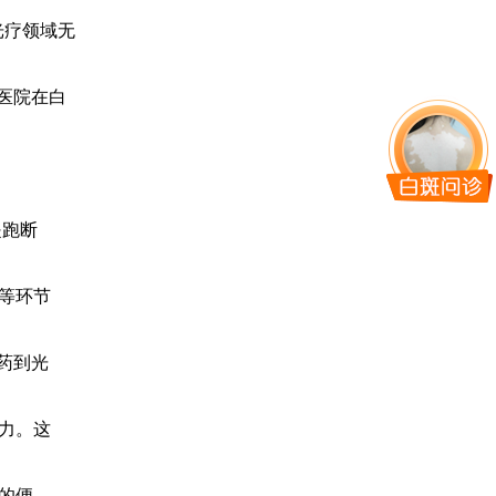
光疗领域无
医院在白
是跑断
等环节
药到光
力。这
的便