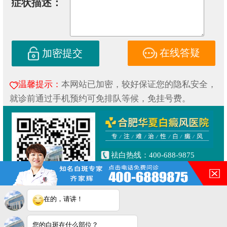
症状描述：
在线答疑
加密提交
温馨提示：
本网站已加密，较好保证您的隐私安全，
就诊前通过手机预约可免排队等候，免挂号费。
祛白热线：400-688-9875
健康专线：130-0306-3616
合肥市铜陵路与合裕路交叉口
东北角（天成大厦旁）
在的，请讲！
Copyright © 2019
合肥华夏白癜风研究院附属中医医院
皖ICP备16014022号-1
您的白斑在什么部位？
皖公网安备 34010202600853号