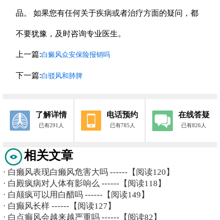
品。 如果您有任何关于疾病或者治疗方面的疑问，都
不要犹豫，及时咨询专业医生。
上一篇:
白癜风众安保险报销吗
下一篇:
白驳风和肺脾
了解详情
电话预约
在线答疑
已有291人
已有785人
已有826人
相关文章
·
白癞风表现白癞风危害大吗
------【阅读120】
·
白殿疯病对人体有影响么
------【阅读118】
·
白颠疯可以用白醋吗
------【阅读149】
·
白癫风长样
------【阅读127】
·
白点癫风会越来越严重吗
------【阅读82】