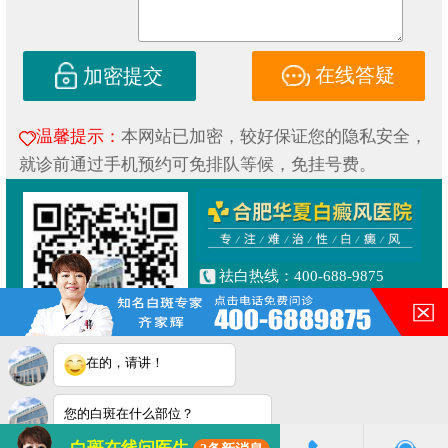
在线答疑
加密提交
温馨提示：
本网站已加密，较好保证您的隐私安全，
就诊前通过手机预约可免排队等候，免挂号费。
祛白热线：400-688-9875
健康专线：130-0306-3616
合肥市铜陵路与合裕路交叉口
东北角（天成大厦旁）
在的，请讲！
Copyright © 2019
合肥华夏白癜风研究院附属中医医院
皖ICP备16014022号-1
您的白斑在什么部位？
皖公网安备 34010202600853号