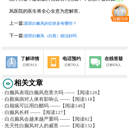
风医院的医生将全心全意为您解答。
上一篇:
面部白癜风的症状多有哪些？
下一篇:
面部白癜风（白斑）能治好吗
了解详情
电话预约
在线答疑
已有291人
已有785人
已有826人
相关文章
·
白癞风表现白癞风危害大吗
------【阅读120】
·
白殿疯病对人体有影响么
------【阅读118】
·
白颠疯可以用白醋吗
------【阅读149】
·
白癫风长样
------【阅读127】
·
白点癫风会越来越严重吗
------【阅读82】
·
先天性白癫风对人的威害
------【阅读132】